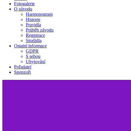
Fotogalerie
O závodu
Harmonogram
Historie
Pravidla
Průběh závodu
Registrace
Strašidla
Ostatní informace
GDPR
S sebou
Ubytování
Pořadatel
Sponzoři