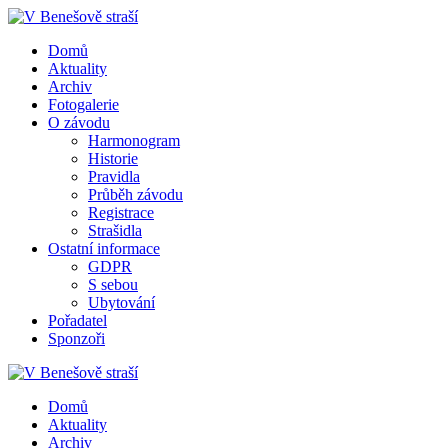
Přeskočit
na
Domů
obsah
Aktuality
Archiv
Fotogalerie
O závodu
Harmonogram
Historie
Pravidla
Průběh závodu
Registrace
Strašidla
Ostatní informace
GDPR
S sebou
Ubytování
Pořadatel
Sponzoři
Domů
Aktuality
Archiv