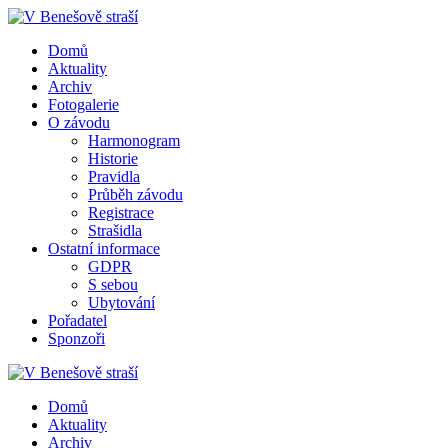
Přeskočit
na
Domů
obsah
Aktuality
Archiv
Fotogalerie
O závodu
Harmonogram
Historie
Pravidla
Průběh závodu
Registrace
Strašidla
Ostatní informace
GDPR
S sebou
Ubytování
Pořadatel
Sponzoři
Domů
Aktuality
Archiv