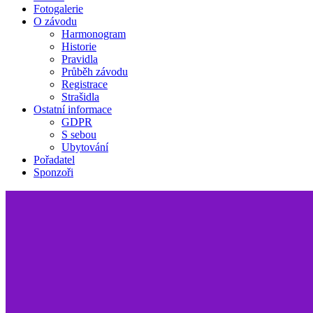
Fotogalerie
O závodu
Harmonogram
Historie
Pravidla
Průběh závodu
Registrace
Strašidla
Ostatní informace
GDPR
S sebou
Ubytování
Pořadatel
Sponzoři